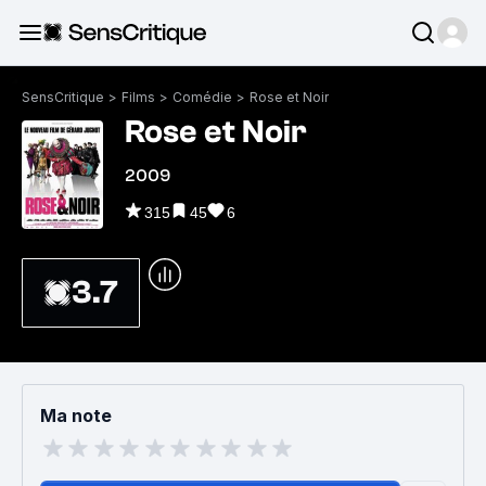
SensCritique
>
Films
>
Comédie
>
Rose et Noir
Rose et Noir
2009
315
45
6
3.7
Ma note