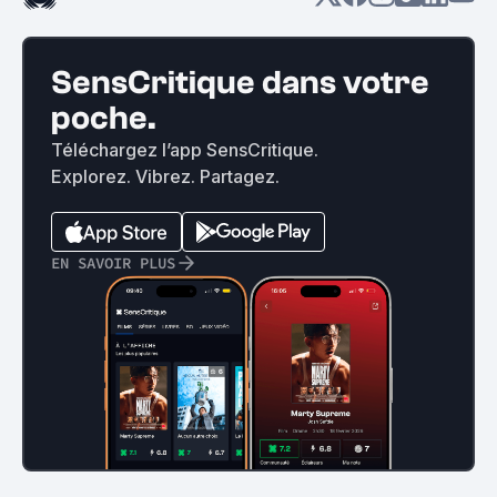
SensCritique dans votre
poche.
Téléchargez l’app SensCritique.
Explorez. Vibrez. Partagez.
EN SAVOIR PLUS