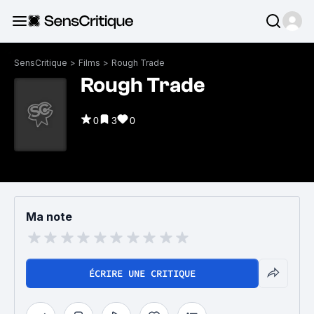
SensCritique
>
Films
>
Rough Trade
Rough Trade
0
3
0
Ma note
ÉCRIRE UNE CRITIQUE