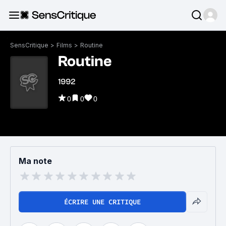
SensCritique
>
Films
>
Routine
Routine
1992
0
0
0
Ma note
ÉCRIRE UNE CRITIQUE