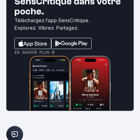
SensCritique dans votre
poche.
Téléchargez l’app SensCritique.
Explorez. Vibrez. Partagez.
EN SAVOIR PLUS