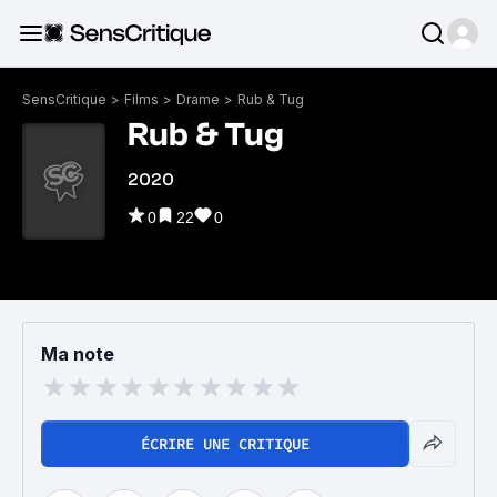
SensCritique
>
Films
>
Drame
>
Rub & Tug
Rub & Tug
2020
0
22
0
Ma note
ÉCRIRE UNE CRITIQUE