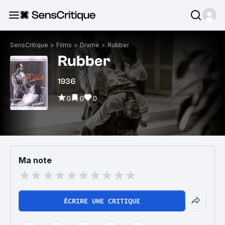
SensCritique
>
Films
>
Drame
>
Rubber
Rubber
1936
0
0
0
Ma note
ÉCRIRE UNE CRITIQUE