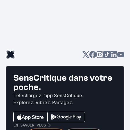
SensCritique dans votre
poche.
Téléchargez l’app SensCritique.
Explorez. Vibrez. Partagez.
EN SAVOIR PLUS