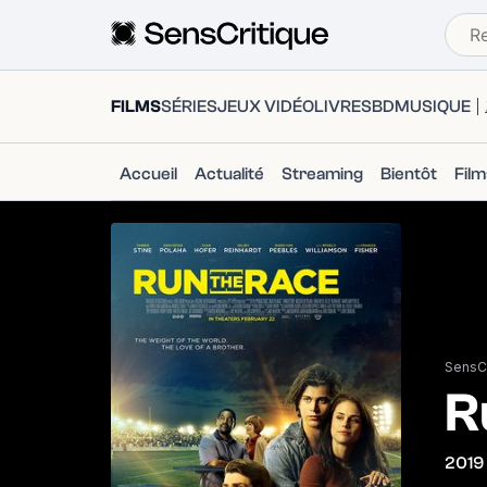
FILMS
SÉRIES
JEUX VIDÉO
LIVRES
BD
MUSIQUE
Accueil
Actualité
Streaming
Bientôt
Fil
SensCr
R
2019