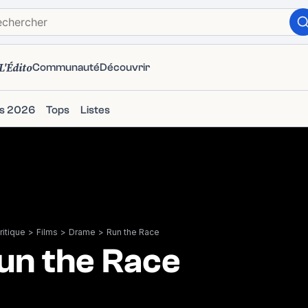
L'Édito
Communauté
Découvrir
ms 2026
Tops
Listes
itique
>
Films
>
Drame
>
Run the Race
un the Race