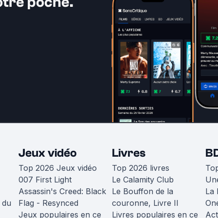
otre poche.
Jeux vidéo
Livres
B
Top 2026 Jeux vidéo
Top 2026 livres
To
007 First Light
Le Calamity Club
Une
Assassin's Creed: Black
Le Bouffon de la
La 
 du
Flag - Resynced
couronne, Livre II
One
Jeux populaires en ce
Livres populaires en ce
Act