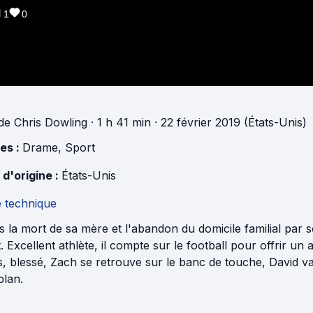
1
0
de
Chris Dowling
· 1 h 41 min
· 22 février 2019 (États-Unis)
es :
Drame
,
Sport
 d'origine :
États-Unis
e technique
 la mort de sa mère et l'abandon du domicile familial par 
. Excellent athlète, il compte sur le football pour offrir un 
s, blessé, Zach se retrouve sur le banc de touche, David v
plan.