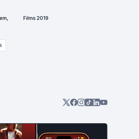
rem,
Films 2019
S