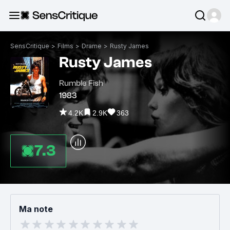
SensCritique
>
Films
>
Drame
>
Rusty James
Rusty James
Rumble Fish
1983
4.2K
2.9K
363
7.3
Ma note