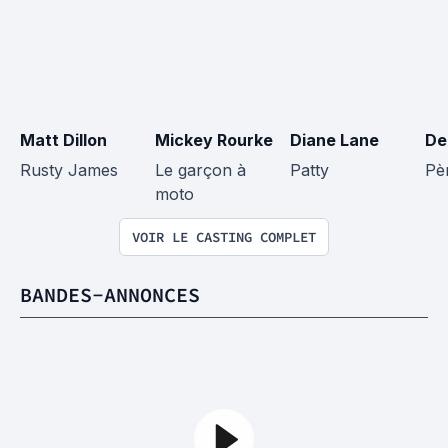
Matt Dillon
Mickey Rourke
Diane Lane
De
Rusty James
Le garçon à 
Patty
Pè
moto
VOIR LE CASTING COMPLET
BANDES-ANNONCES