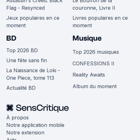
Assassin's Creed: Black
Le Bouffon de la
Flag - Resynced
couronne, Livre II
Jeux populaires en ce
Livres populaires en ce
moment
moment
BD
Musique
Top 2026 BD
Top 2026 musiques
Une fête sans fin
CONFESSIONS II
La Naissance de Loki -
Reality Awaits
One Piece, tome 113
Album du moment
Actualité BD
À propos
Notre application mobile
Notre extension