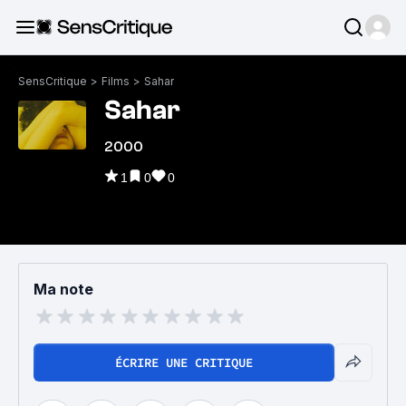
SensCritique
>
Films
>
Sahar
Sahar
2000
1
0
0
Ma note
ÉCRIRE UNE CRITIQUE