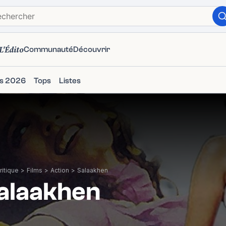
L'Édito
Communauté
Découvrir
ms 2026
Tops
Listes
itique
>
Films
>
Action
>
Salaakhen
alaakhen