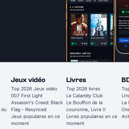
Jeux vidéo
Livres
B
Top 2026 Jeux vidéo
Top 2026 livres
To
007 First Light
Le Calamity Club
Une
Assassin's Creed: Black
Le Bouffon de la
La 
 du
Flag - Resynced
couronne, Livre II
One
Jeux populaires en ce
Livres populaires en ce
Act
moment
moment