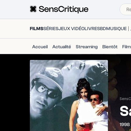
FILMS
SÉRIES
JEUX VIDÉO
LIVRES
BD
MUSIQUE
Accueil
Actualité
Streaming
Bientôt
Fil
SensCr
S
1998