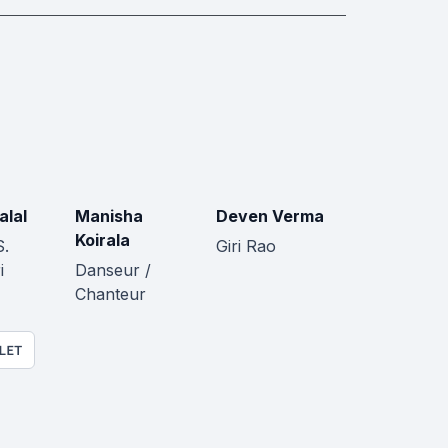
alal
Manisha
Deven Verma
Koirala
S.
Giri Rao
i
Danseur /
Chanteur
LET