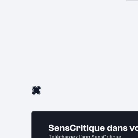
SensCritique dans v
Téléchargez l’app SensCritique.