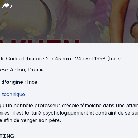
0
0
de
Guddu Dhanoa
· 2 h 45 min
· 24 avril 1998 (Inde)
es :
Action
,
Drame
 d'origine :
Inde
e technique
qu'un honnête professeur d'école témoigne dans une affaire
aires, il est torturé psychologiquement et contraint de se suici
 afin de venger son père.
TING