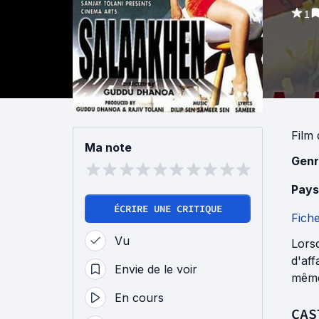
1
Film
Ma note
Genr
Pays
ÉCRIRE UNE CRITIQUE
Fich
Vu
Lors
d'aff
Envie de le voir
même
En cours
CAS