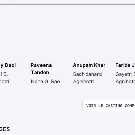
y Deol
Raveena
Anupam Kher
Farida J
Tandon
l S.
Sachidanand
Gayetri 
otri
Neha G. Rao
Agnihotri
Agnihotr
VOIR LE CASTING COMP
GES