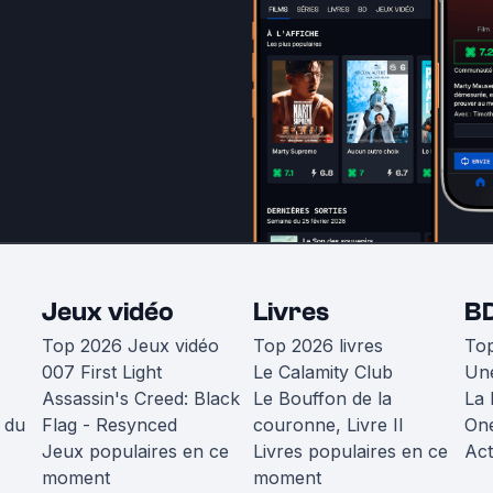
Jeux vidéo
Livres
B
Top 2026 Jeux vidéo
Top 2026 livres
To
007 First Light
Le Calamity Club
Une
Assassin's Creed: Black
Le Bouffon de la
La 
 du
Flag - Resynced
couronne, Livre II
One
Jeux populaires en ce
Livres populaires en ce
Act
moment
moment