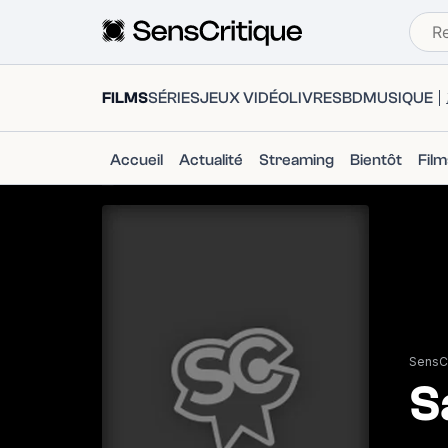
FILMS
SÉRIES
JEUX VIDÉO
LIVRES
BD
MUSIQUE
Accueil
Actualité
Streaming
Bientôt
Fil
SensCr
S