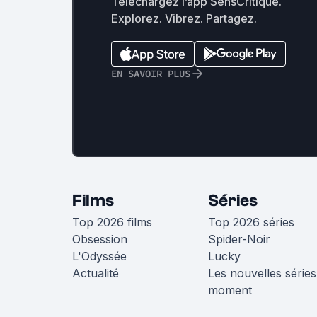
Téléchargez l’app SensCritique.
Explorez. Vibrez. Partagez.
EN SAVOIR PLUS
Films
Séries
Top 2026 films
Top 2026 séries
Obsession
Spider-Noir
L'Odyssée
Lucky
Actualité
Les nouvelles séries
moment