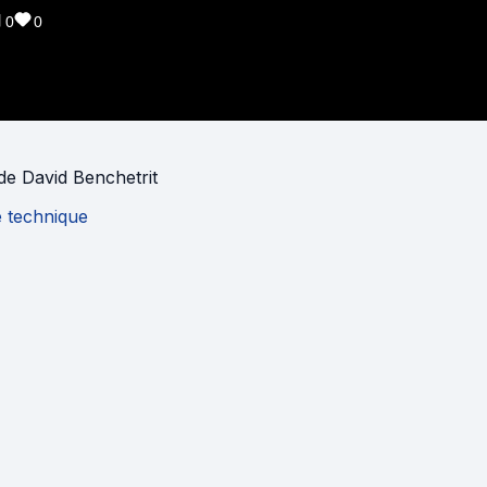
0
0
de
David Benchetrit
e technique