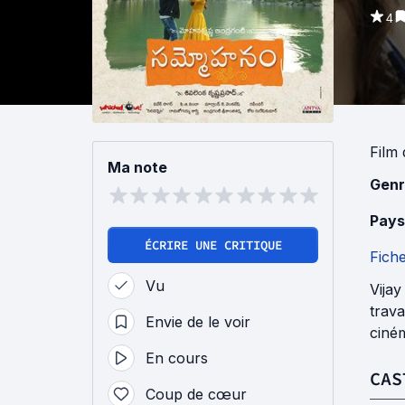
4
Film
Ma note
Genr
Pays
ÉCRIRE UNE CRITIQUE
Fich
Vu
Vijay
trava
Envie de le voir
ciném
En cours
CAS
Coup de cœur