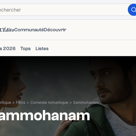
L'Édito
Communauté
Découvrir
ms 2026
Tops
Listes
itique
>
Films
>
Comédie romantique
>
Sammohanam
ammohanam