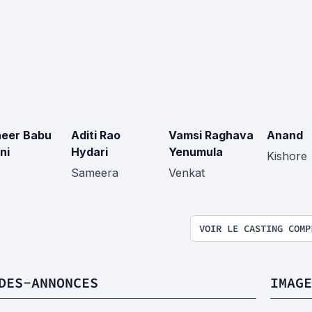
eer Babu
Aditi Rao
Vamsi Raghava
Anand
ni
Hydari
Yenumula
Kishore
Sameera
Venkat
VOIR LE CASTING COMP
DES-ANNONCES
IMAGE