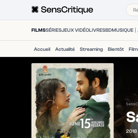
FILMS
SÉRIES
JEUX VIDÉO
LIVRES
BD
MUSIQUE
Accueil
Actualité
Streaming
Bientôt
Fil
SensCr
S
2018