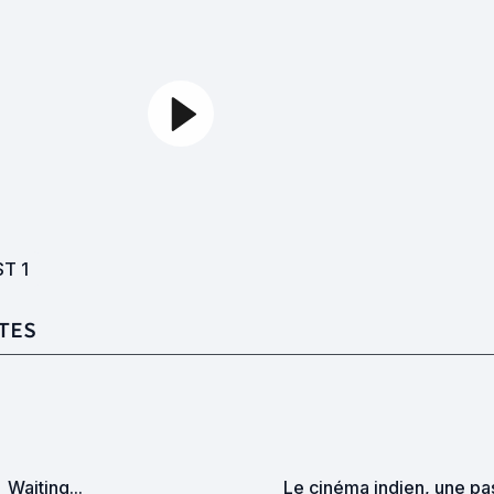
ST
1
TES
Waiting...
Le cinéma indien, une pa