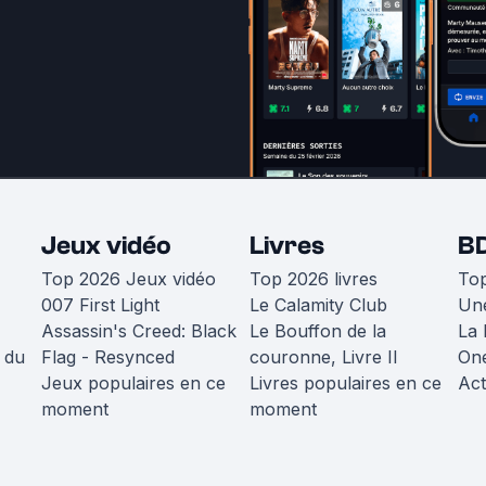
Jeux vidéo
Livres
B
Top 2026 Jeux vidéo
Top 2026 livres
To
007 First Light
Le Calamity Club
Une
Assassin's Creed: Black
Le Bouffon de la
La 
 du
Flag - Resynced
couronne, Livre II
One
Jeux populaires en ce
Livres populaires en ce
Act
moment
moment