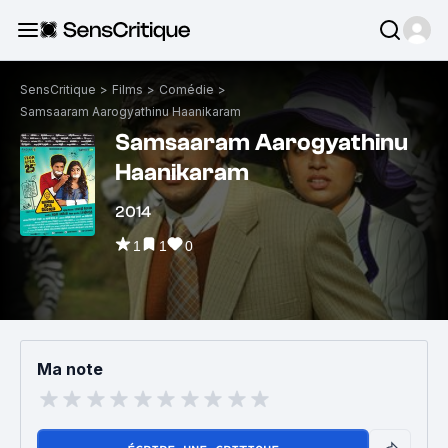
SensCritique
>
Films
>
Comédie
>
Samsaaram Aarogyathinu Haanikaram
Samsaaram Aarogyathinu
Haanikaram
2014
1
1
0
Ma note