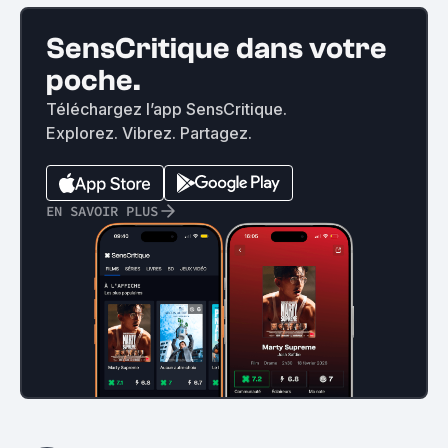
SensCritique dans votre
poche.
Téléchargez l’app SensCritique.
Explorez. Vibrez. Partagez.
EN SAVOIR PLUS