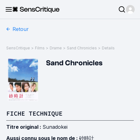
Retour
SensCritique
>
Films
>
Drame
>
Sand Chronicles
>
Details
Sand Chronicles
FICHE TECHNIQUE
Titre original :
Sunadokei
Aussi connu sous le nom de :
砂時計