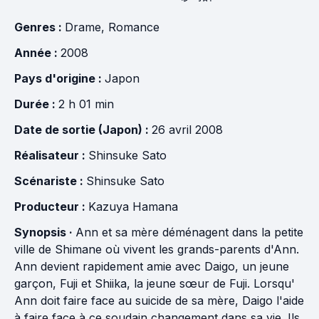
Genres :
Drame
,
Romance
Année :
2008
Pays d'origine :
Japon
Durée :
2 h 01 min
Date de sortie (Japon) :
26 avril 2008
Réalisateur :
Shinsuke Sato
Scénariste :
Shinsuke Sato
Producteur :
Kazuya Hamana
Synopsis ·
Ann et sa mère déménagent dans la petite
ville de Shimane où vivent les grands-parents d'Ann.
Ann devient rapidement amie avec Daigo, un jeune
garçon, Fuji et Shiika, la jeune sœur de Fuji. Lorsqu'
Ann doit faire face au suicide de sa mère, Daigo l'aide
à faire face à ce soudain changement dans sa vie. Ils