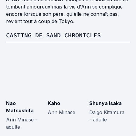
tombent amoureux mais la vie d'Ann se complique
encore lorsque son père, qu'elle ne connaît pas,
revient tout à coup de Tokyo.
CASTING DE SAND CHRONICLES
Nao
Kaho
Shunya Isaka
S
Matsushita
I
Ann Minase
Daigo Kitamura
Ann Minase -
- adulte
Da
adulte