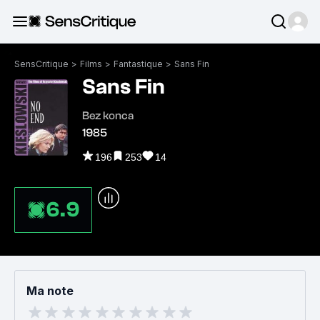
SensCritique
>
Films
>
Fantastique
>
Sans Fin
Sans Fin
Bez konca
1985
196
253
14
6.9
Ma note