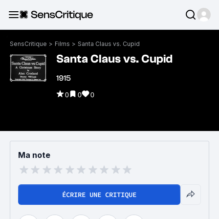
SensCritique
>
Films
>
Santa Claus vs. Cupid
Santa Claus vs. Cupid
1915
0
0
0
Ma note
ÉCRIRE UNE CRITIQUE