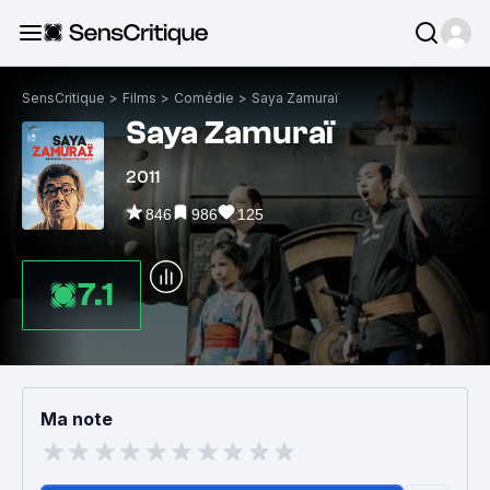
SensCritique
>
Films
>
Comédie
>
Saya Zamuraï
Saya Zamuraï
2011
846
986
125
7.1
Ma note