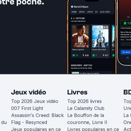
otre poche.
Jeux vidéo
Livres
B
Top 2026 Jeux vidéo
Top 2026 livres
To
007 First Light
Le Calamity Club
Une
Assassin's Creed: Black
Le Bouffon de la
La 
 du
Flag - Resynced
couronne, Livre II
One
Jeux populaires en ce
Livres populaires en ce
Act