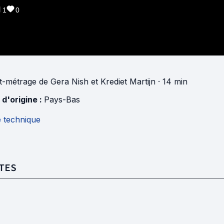
1
0
t-métrage
de
Gera Nish
et
Krediet Martijn
· 14 min
 d'origine :
Pays-Bas
e technique
TES