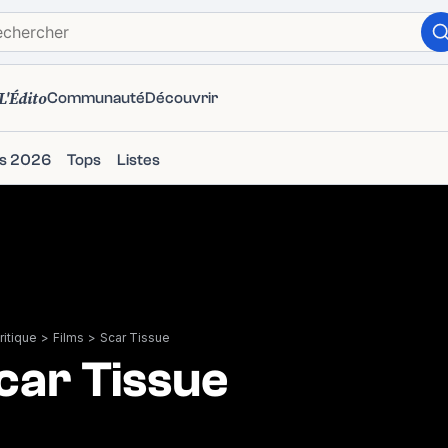
L'Édito
Communauté
Découvrir
ms 2026
Tops
Listes
itique
>
Films
>
Scar Tissue
car Tissue