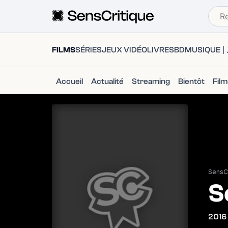
FILMS
SÉRIES
JEUX VIDÉO
LIVRES
BD
MUSIQUE
Accueil
Actualité
Streaming
Bientôt
Fil
SensCr
S
2016