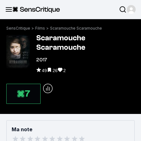
SensCritique
>
Films
>
Scaramouche Scaramouche
Scaramouche
Scaramouche
2017
49
26
2
7
Ma note