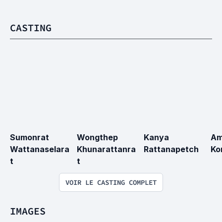
CASTING
Sumonrat 
Wongthep 
Kanya 
Am
Wattanaselara
Khunarattanra
Rattanapetch
Ko
t
t
VOIR LE CASTING COMPLET
IMAGES