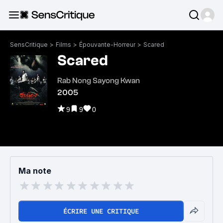
SensCritique
>
Films
>
Épouvante-Horreur
>
Scared
Scared
Rab Nong Sayong Kwan
2005
9
9
0
Ma note
ÉCRIRE UNE CRITIQUE