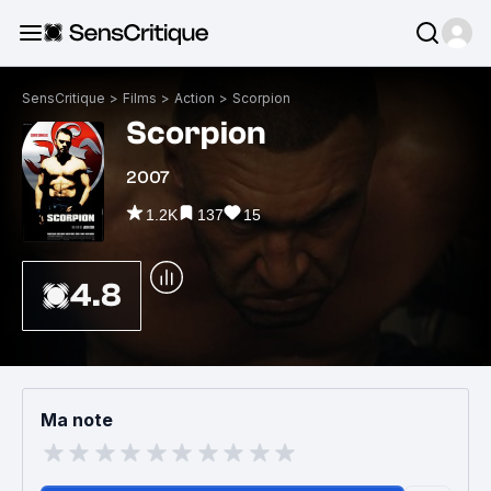
SensCritique
>
Films
>
Action
>
Scorpion
Scorpion
2007
1.2K
137
15
4.8
Ma note