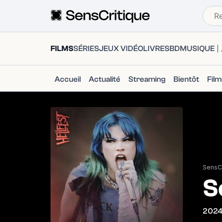
FILMS
SÉRIES
JEUX VIDÉO
LIVRES
BD
MUSIQUE
Accueil
Actualité
Streaming
Bientôt
Fil
SensCr
S
202