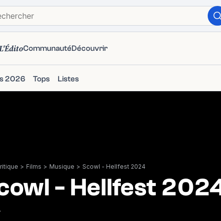
L'Édito
Communauté
Découvrir
ms 2026
Tops
Listes
itique
>
Films
>
Musique
>
Scowl - Hellfest 2024
cowl - Hellfest 202
4