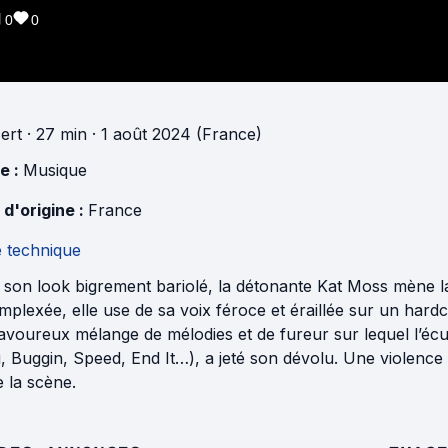
0
0
ert
· 27 min
· 1 août 2024 (France)
e :
Musique
 d'origine :
France
e technique
 son look bigrement bariolé, la détonante Kat Moss mène 
mplexée, elle use de sa voix féroce et éraillée sur un ha
voureux mélange de mélodies et de fureur sur lequel l’écur
, Buggin, Speed, End It…), a jeté son dévolu. Une violence 
e la scène.