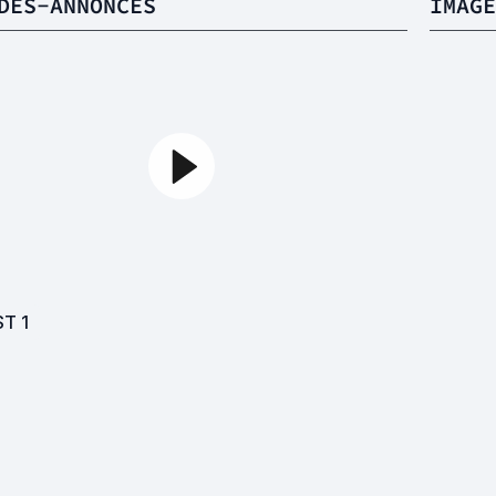
DES-ANNONCES
IMAGE
ST
1