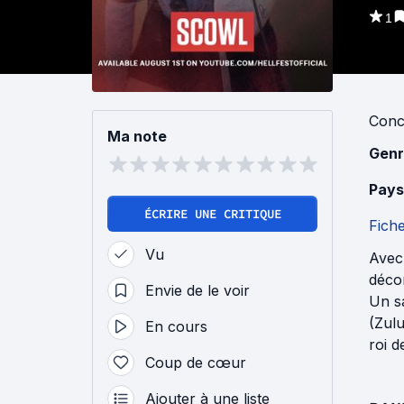
1
Conc
Ma note
Genr
Pays
ÉCRIRE UNE CRITIQUE
Fich
Vu
Avec
déco
Envie de le voir
Un sa
(Zulu
En cours
roi d
Coup de cœur
Ajouter à une liste