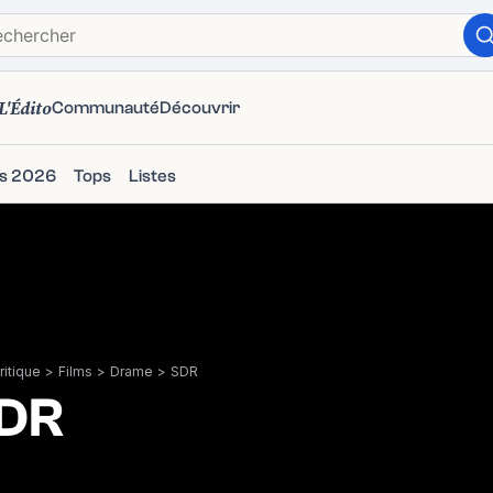
L'Édito
Communauté
Découvrir
ms 2026
Tops
Listes
itique
>
Films
>
Drame
>
SDR
DR