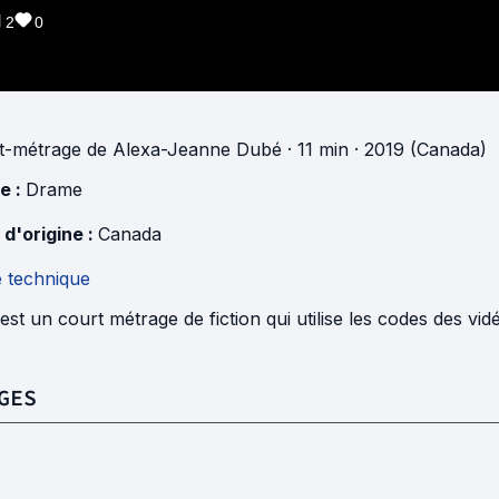
2
0
t-métrage
de
Alexa-Jeanne Dubé
· 11 min
· 2019 (Canada)
e :
Drame
 d'origine :
Canada
e technique
st un court métrage de fiction qui utilise les codes des vi
GES