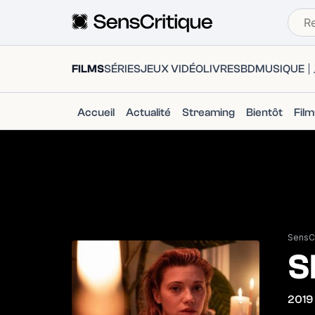
FILMS
SÉRIES
JEUX VIDÉO
LIVRES
BD
MUSIQUE
Accueil
Actualité
Streaming
Bientôt
Fil
SensCr
S
2019