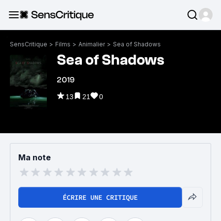
SensCritique
>
Films
>
Animalier
>
Sea of Shadows
Sea of Shadows
2019
13
21
0
Ma note
ÉCRIRE UNE CRITIQUE