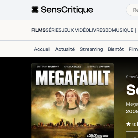
FILMS
SÉRIES
JEUX VIDÉO
LIVRES
BD
MUSIQUE
Accueil
Actualité
Streaming
Bientôt
Fil
SensCr
S
Mega
200
40