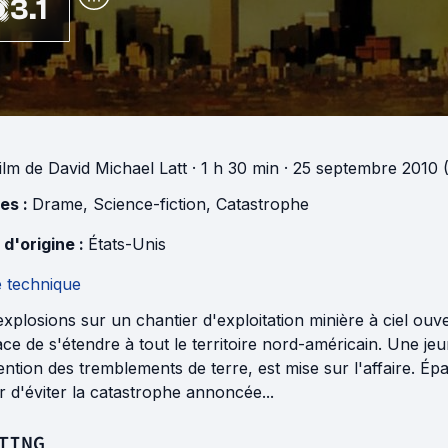
3.1
ilm
de
David Michael Latt
· 1 h 30 min
· 25 septembre 2010 
es :
Drame
,
Science-fiction
,
Catastrophe
 d'origine :
États-Unis
e technique
xplosions sur un chantier d'exploitation minière à ciel ouve
e de s'étendre à tout le territoire nord-américain. Une je
ntion des tremblements de terre, est mise sur l'affaire. Épau
r d'éviter la catastrophe annoncée...
TING