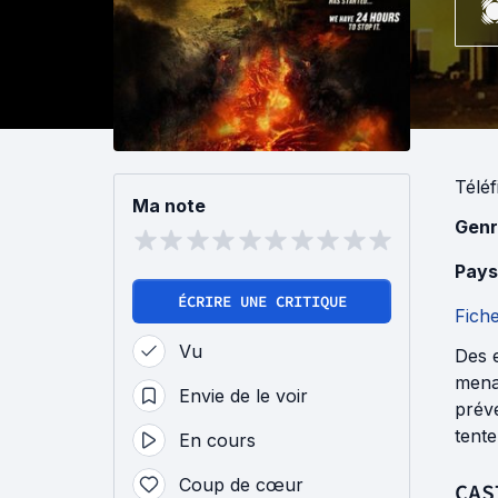
Téléf
Ma note
Genr
Pays
ÉCRIRE UNE CRITIQUE
Fich
Vu
Des e
menac
Envie de le voir
préve
tente
En cours
Coup de cœur
CAS