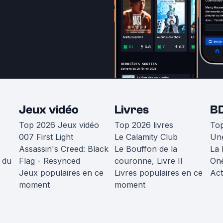
Jeux vidéo
Livres
B
Top 2026 Jeux vidéo
Top 2026 livres
To
007 First Light
Le Calamity Club
Une
Assassin's Creed: Black
Le Bouffon de la
La 
 du
Flag - Resynced
couronne, Livre II
One
Jeux populaires en ce
Livres populaires en ce
Act
moment
moment