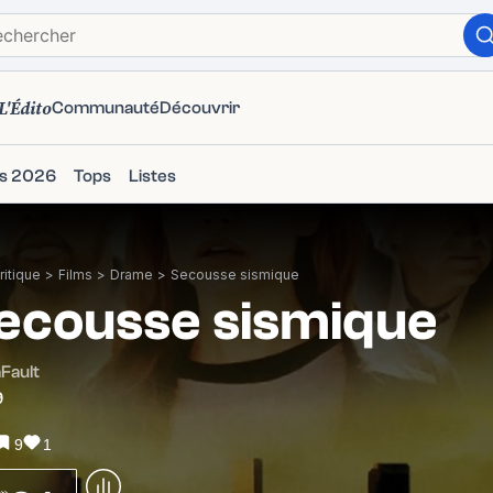
L'Édito
Communauté
Découvrir
ms 2026
Tops
Listes
itique
>
Films
>
Drame
>
Secousse sismique
ecousse sismique
Fault
9
9
1