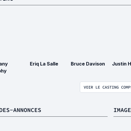
tany
Eriq La Salle
Bruce Davison
Justin H
phy
VOIR LE CASTING COMP
DES-ANNONCES
IMAGE