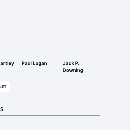
artley
Paul Logan
Jack P.
Downing
LET
S