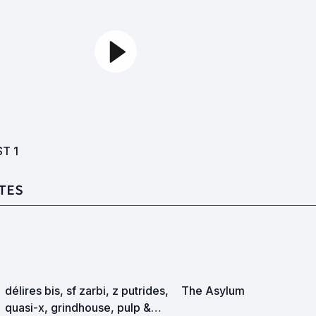
ST
1
TES
délires bis, sf zarbi, z putrides,
The Asylum
quasi-x, grindhouse, pulp &