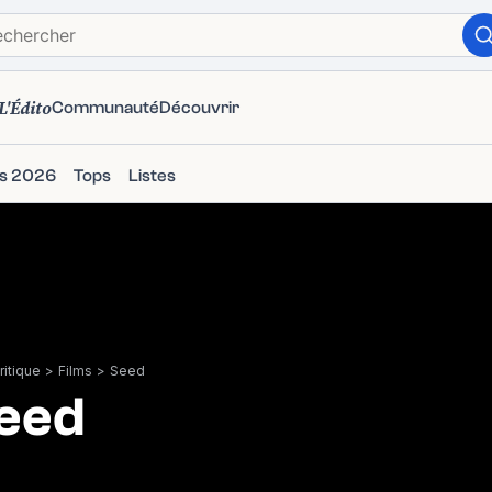
L'Édito
Communauté
Découvrir
ms 2026
Tops
Listes
itique
>
Films
>
Seed
eed