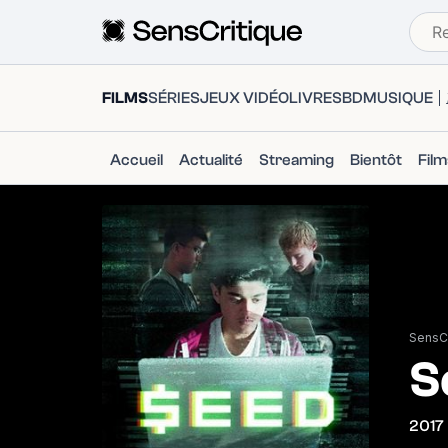
FILMS
SÉRIES
JEUX VIDÉO
LIVRES
BD
MUSIQUE
Accueil
Actualité
Streaming
Bientôt
Fil
SensCr
S
2017