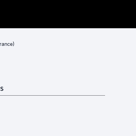
rance)
S