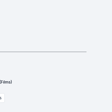
(Films)
S