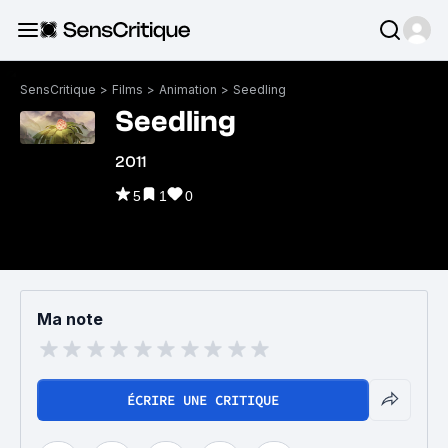
SensCritique
>
Films
>
Animation
>
Seedling
Seedling
2011
5
1
0
Ma note
ÉCRIRE UNE CRITIQUE