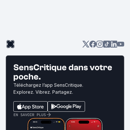
SensCritique dans votre
poche.
Téléchargez l’app SensCritique.
Explorez. Vibrez. Partagez.
EN SAVOIR PLUS