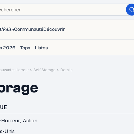
L'Édito
Communauté
Découvrir
ms 2026
Tops
Listes
ouvante-Horreur
>
Self Storage
>
Details
torage
UE
-Horreur
,
Action
ts-Unis