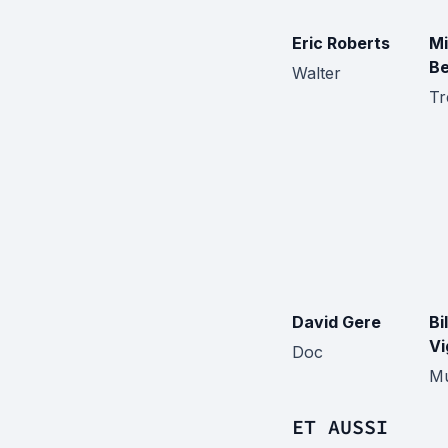
Eric Roberts
Mi
B
Walter
Tr
David Gere
Bi
Vi
Doc
M
ET AUSSI