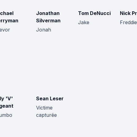
chael
Jonathan
Tom DeNucci
Nick Pr
erryman
Silverman
Jake
Freddie
evor
Jonah
lly 'V'
Sean Leser
geant
Victime
umbo
capturée