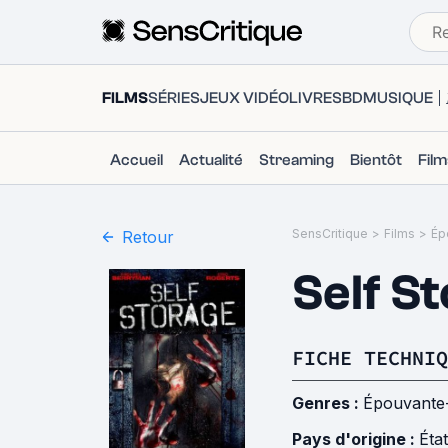
FILMS
SÉRIES
JEUX VIDÉO
LIVRES
BD
MUSIQUE
Accueil
Actualité
Streaming
Bientôt
Fil
SensCritique
>
Films
>
Ép
Retour
Self S
FICHE TECHNIQ
Genres :
Épouvante
Pays d'origine :
Éta