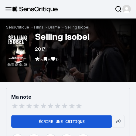
SensCritique
>
Films
>
Drame
>
Selling Isobel
Selling Isobel
2017
5
6
0
Ma note
ÉCRIRE UNE CRITIQUE