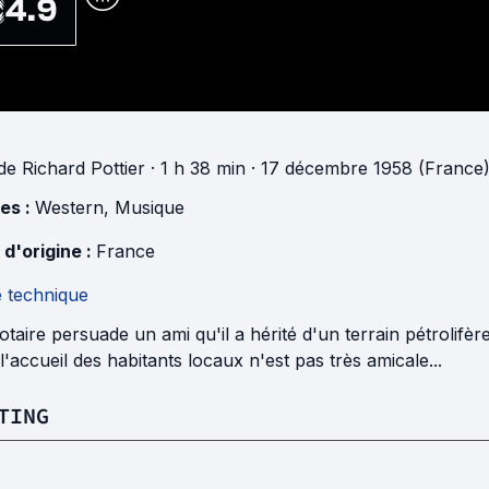
4.9
de
Richard Pottier
· 1 h 38 min
· 17 décembre 1958 (France
es :
Western
,
Musique
 d'origine :
France
e technique
taire persuade un ami qu'il a hérité d'un terrain pétrolifè
l'accueil des habitants locaux n'est pas très amicale...
TING