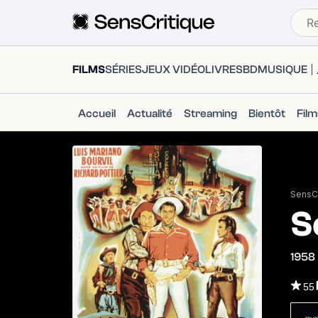
FILMS
SÉRIES
JEUX VIDÉO
LIVRES
BD
MUSIQUE
Accueil
Actualité
Streaming
Bientôt
Fil
SensCr
S
1958
55