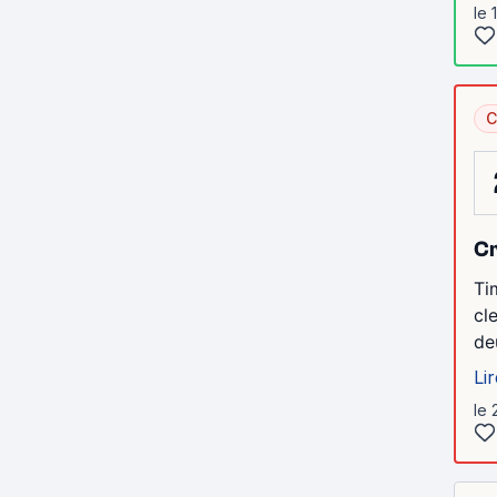
le 
C
Cr
Ti
cl
de
Lir
le 