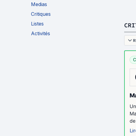
Medias
Critiques
Listes
CRI
Activités
R
C
Ma
Un
Ma
de
Lir