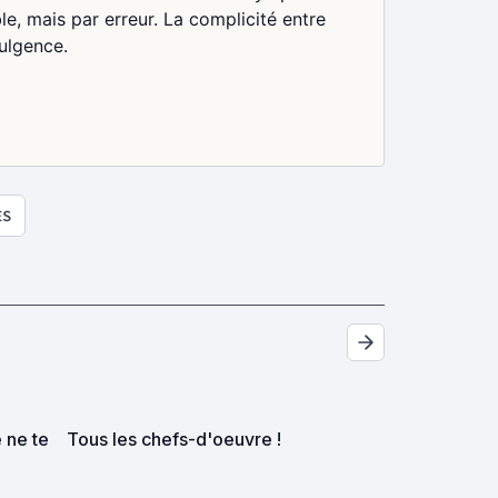
ble, mais par erreur. La complicité entre
dulgence.
ES
e ne te
Tous les chefs-d'oeuvre !