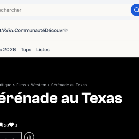
L'Édito
Communauté
Découvrir
ms 2026
Tops
Listes
itique
>
Films
>
Western
>
Sérénade au Texas
érénade au Texas
30
3