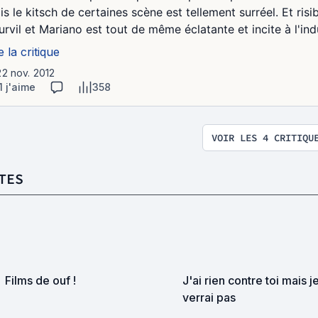
s le kitsch de certaines scène est tellement surréel. Et risi
urvil et Mariano est tout de même éclatante et incite à l'in
e la critique
22 nov. 2012
1 j'aime
358
VOIR LES 4 CRITIQU
TES
Films de ouf !
J'ai rien contre toi mais j
verrai pas