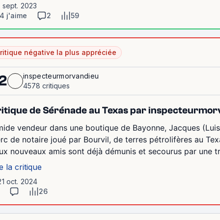
1 sept. 2023
4 j'aime
2
59
ritique négative la plus appréciée
inspecteurmorvandieu
2
4578 critiques
itique de Sérénade au Texas par inspecteurmor
mide vendeur dans une boutique de Bayonne, Jacques (Luis 
erc de notaire joué par Bourvil, de terres pétrolifères au T
ux nouveaux amis sont déjà démunis et secourus par une t
e la critique
21 oct. 2024
26