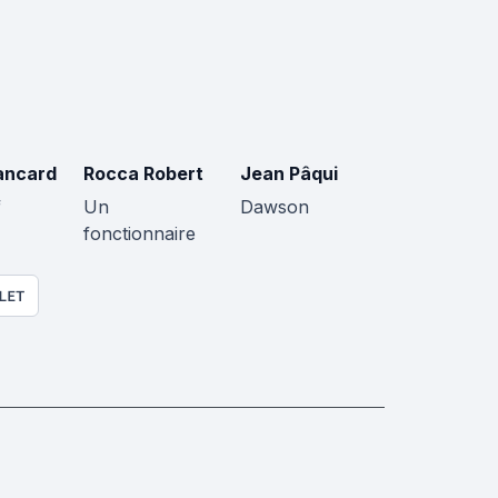
ancard
Rocca Robert
Jean Pâqui
f
Un
Dawson
fonctionnaire
LET