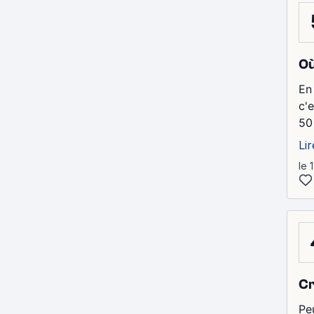
Où
En
c'
50
Lir
le 
Cr
Pe