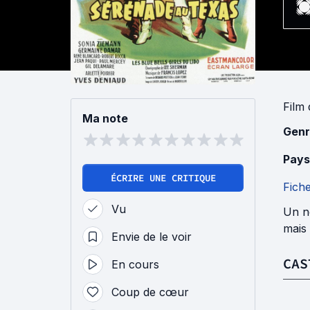
Film
Ma note
Genr
Pays
ÉCRIRE UNE CRITIQUE
Fich
Vu
Un no
mais 
Envie de le voir
CAS
En cours
Coup de cœur