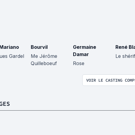
 Mariano
Bourvil
Germaine
René Bl
Damar
ues Gardel
Me Jérôme
Le shéri
Quilleboeuf
Rose
VOIR LE CASTING COMP
GES