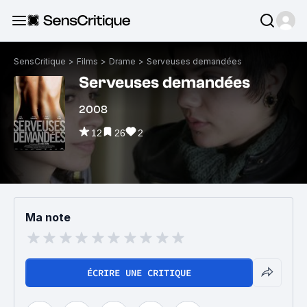
SensCritique
>
Films
>
Drame
>
Serveuses demandées
Serveuses demandées
2008
12
26
2
Ma note
ÉCRIRE UNE CRITIQUE