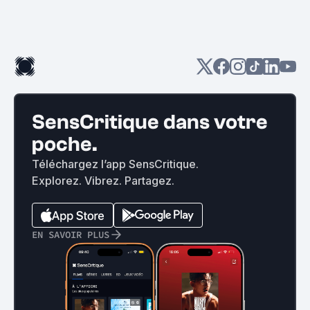
SensCritique dans votre
poche.
Téléchargez l’app SensCritique.
Explorez. Vibrez. Partagez.
EN SAVOIR PLUS