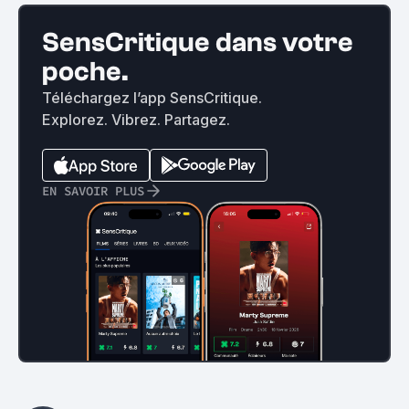
SensCritique dans votre
poche.
Téléchargez l’app SensCritique.
Explorez. Vibrez. Partagez.
EN SAVOIR PLUS