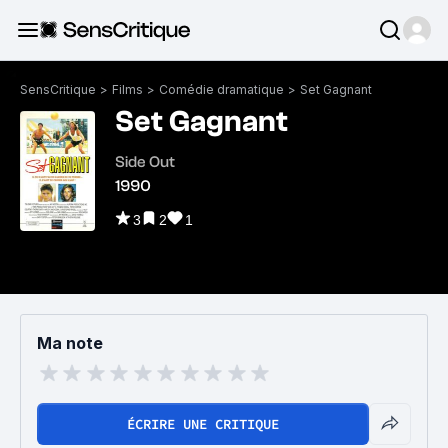
SensCritique
>
Films
>
Comédie dramatique
>
Set Gagnant
Set Gagnant
Side Out
1990
3
2
1
Ma note
ÉCRIRE UNE CRITIQUE