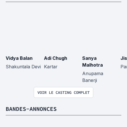
Vidya Balan
Adi Chugh
Sanya 
Ji
Malhotra
Shakuntala Devi
Kartar
Par
Anupama 
Banerji
VOIR LE CASTING COMPLET
BANDES-ANNONCES