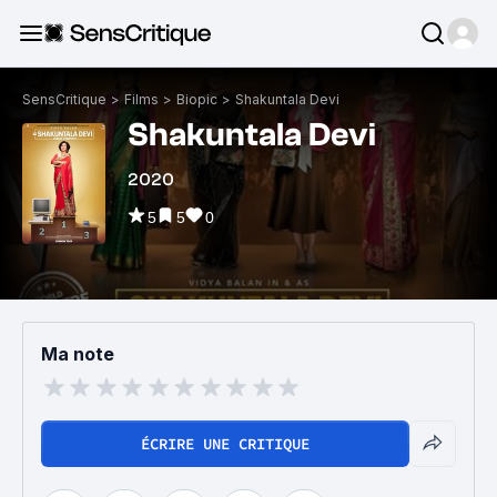
SensCritique
>
Films
>
Biopic
>
Shakuntala Devi
Shakuntala Devi
2020
5
5
0
Ma note
ÉCRIRE UNE CRITIQUE