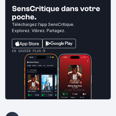
SensCritique dans votre
poche.
Téléchargez l’app SensCritique.
Explorez. Vibrez. Partagez.
EN SAVOIR PLUS