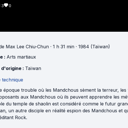
3
0
de
Max Lee Chiu-Chun
· 1 h 31 min
· 1984 (Taïwan)
e :
Arts martiaux
 d'origine :
Taïwan
e technique
e époque trouble où les Mandchous sèment la terreur, les 
opposants aux Mandchous où ils peuvent apprendre les mé
ple du temple de shaolin est considéré comme le futur gra
n, un autre disciple en réalité espion des Mandchous et qui
éditant Rock.