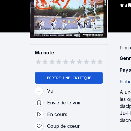
4
Film
Ma note
Genr
Pays
ÉCRIRE UNE CRITIQUE
Fich
Vu
A un
les 
Envie de le voir
disci
Ju-Ha
En cours
discr
Coup de cœur