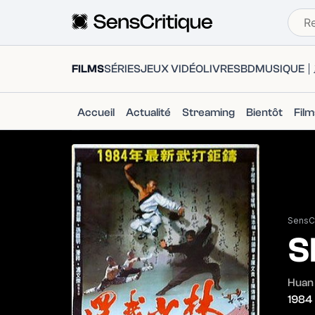
FILMS
SÉRIES
JEUX VIDÉO
LIVRES
BD
MUSIQUE
Accueil
Actualité
Streaming
Bientôt
Fil
SensCr
S
Huan 
1984