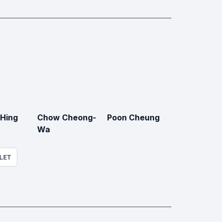
-Hing
Chow Cheong-
Poon Cheung
Wa
LET