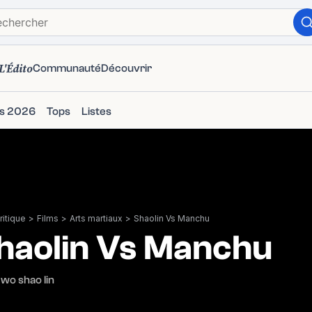
L'Édito
Communauté
Découvrir
ms 2026
Tops
Listes
itique
>
Films
>
Arts martiaux
>
Shaolin Vs Manchu
haolin Vs Manchu
wo shao lin