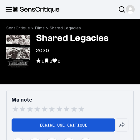
SensCritique
>
Films
>
Shared Legacies
Shared Legacies
2020
1
0
0
Ma note
ÉCRIRE UNE CRITIQUE