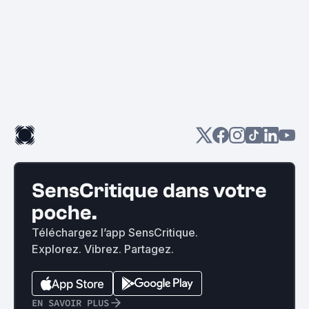
SensCritique dans votre
poche.
Téléchargez l’app SensCritique.
Explorez. Vibrez. Partagez.
EN SAVOIR PLUS