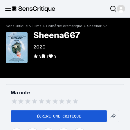
SensCritique
>
Films
>
Comédie dramatique
>
Sheena667
Sheena667
2020
3
1
0
Ma note
ÉCRIRE UNE CRITIQUE