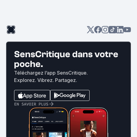
SensCritique dans votre
poche.
Téléchargez l’app SensCritique.
Explorez. Vibrez. Partagez.
EN SAVOIR PLUS