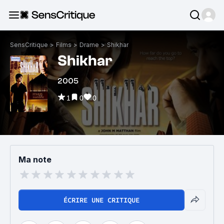
SensCritique
>
Films
>
Drame
>
Shikhar
Shikhar
2005
1
0
0
Ma note
ÉCRIRE UNE CRITIQUE