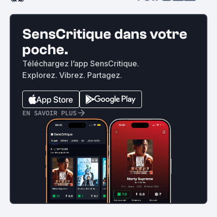
SensCritique dans votre
poche.
Téléchargez l’app SensCritique.
Explorez. Vibrez. Partagez.
EN SAVOIR PLUS