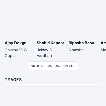
Ajay Devgn
Shahid Kapoor
Bipasha Basu
Am
Gaurav 'G.G.' 
Jaidev S. 
Natasha
Ma
Gupta
Vardhan
VOIR LE CASTING COMPLET
IMAGES