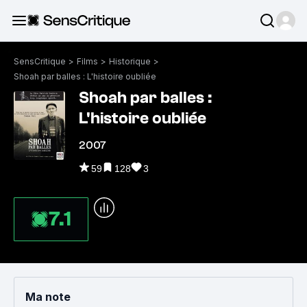
SensCritique
>
Films
>
Historique
>
Shoah par balles : L'histoire oubliée
Shoah par balles :
L'histoire oubliée
2007
59
128
3
7.1
Ma note