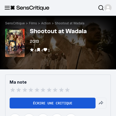
SensCritique
>
Films
>
Action
>
Shootout at Wadala
Shootout at Wadala
2013
4
4
1
Ma note
ÉCRIRE UNE CRITIQUE