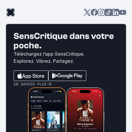
SensCritique dans votre
poche.
Téléchargez l’app SensCritique.
Explorez. Vibrez. Partagez.
EN SAVOIR PLUS