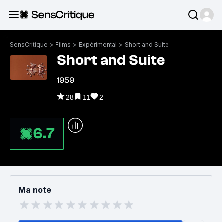
SensCritique
>
Films
>
Expérimental
>
Short and Suite
Short and Suite
1959
28
11
2
6.7
Ma note