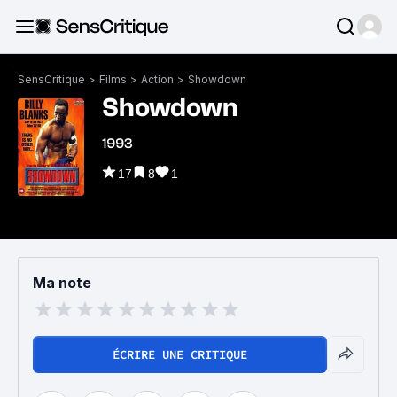
SensCritique
>
Films
>
Action
>
Showdown
Showdown
1993
17
8
1
Ma note
ÉCRIRE UNE CRITIQUE