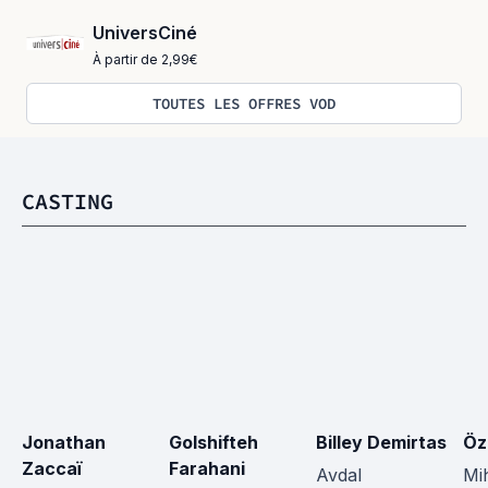
UniversCiné
À partir de 2,99€
TOUTES LES OFFRES VOD
CASTING
Jonathan 
Golshifteh 
Billey Demirtas
Öz
Zaccaï
Farahani
Avdal
Mi