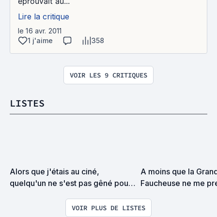
éprouvait au...
Lire la critique
le 16 avr. 2011
1 j'aime
358
VOIR LES 9 CRITIQUES
LISTES
Alors que j'étais au ciné, 
A moins que la Grand
quelqu'un ne s'est pas gêné pour 
Faucheuse ne me pre
dire à haute voix :
surprise on devrait s
VOIR PLUS DE LISTES