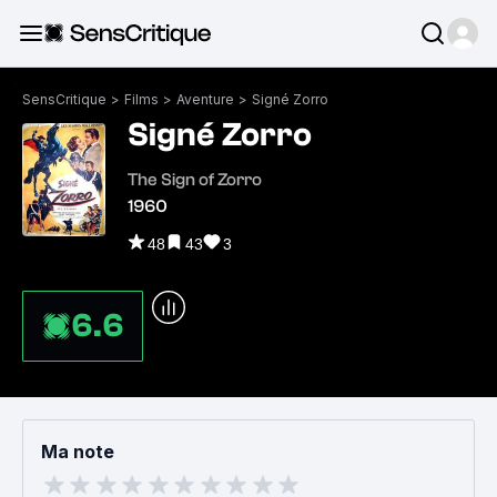
SensCritique
>
Films
>
Aventure
>
Signé Zorro
Signé Zorro
The Sign of Zorro
1960
48
43
3
6.6
Ma note