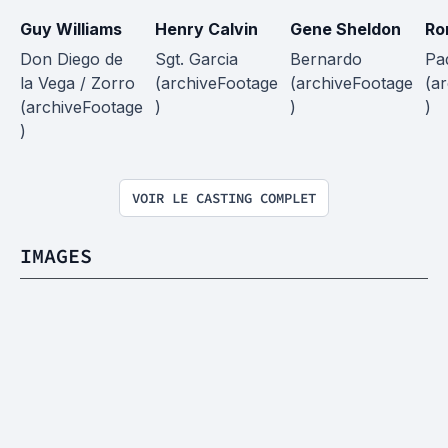
Guy Williams
Henry Calvin
Gene Sheldon
Ro
Don Diego de 
Sgt. Garcia 
Bernardo 
Pad
la Vega / Zorro 
(archiveFootage
(archiveFootage
(a
(archiveFootage
)
)
)
)
VOIR LE CASTING COMPLET
IMAGES