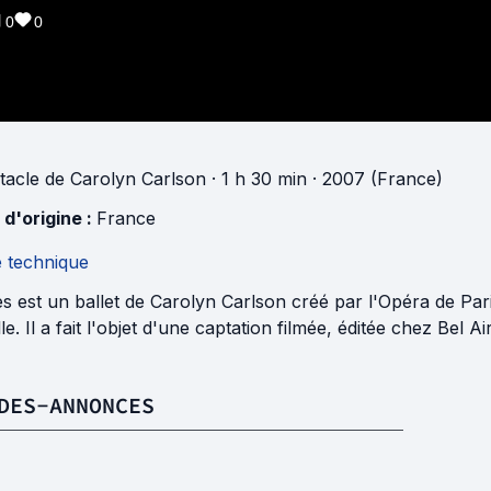
0
0
tacle
de
Carolyn Carlson
· 1 h 30 min
· 2007 (France)
 d'origine :
France
e technique
s est un ballet de Carolyn Carlson créé par l'Opéra de Pari
lle. Il a fait l'objet d'une captation filmée, éditée chez Bel 
DES-ANNONCES