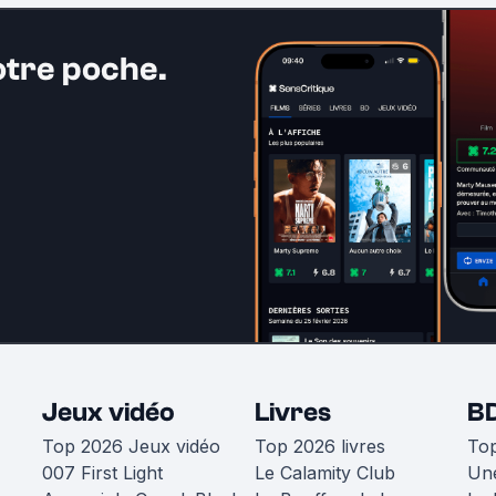
otre poche.
Jeux vidéo
Livres
B
Top 2026 Jeux vidéo
Top 2026 livres
To
007 First Light
Le Calamity Club
Une