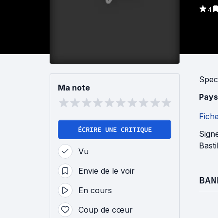
4
Spec
Ma note
Pays
Fich
ÉCRIRE UNE CRITIQUE
Signe
Basti
Vu
Envie de le voir
BAN
En cours
Coup de cœur