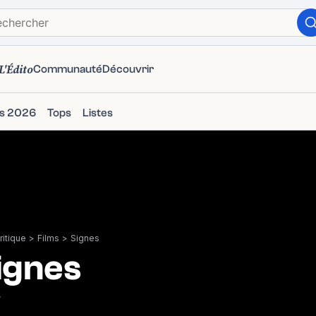
L'Édito
Communauté
Découvrir
ms 2026
Tops
Listes
itique
>
Films
>
Signes
ignes
7