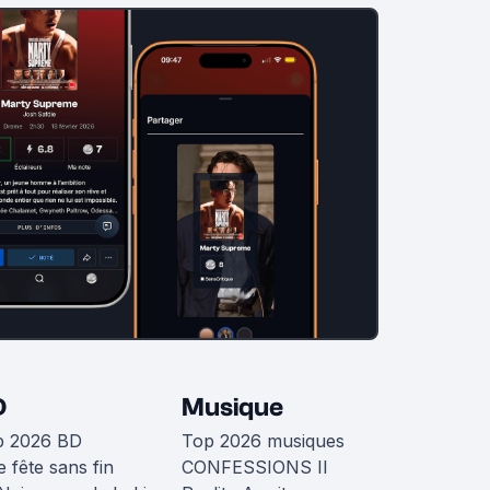
D
Musique
p 2026 BD
Top 2026 musiques
 fête sans fin
CONFESSIONS II