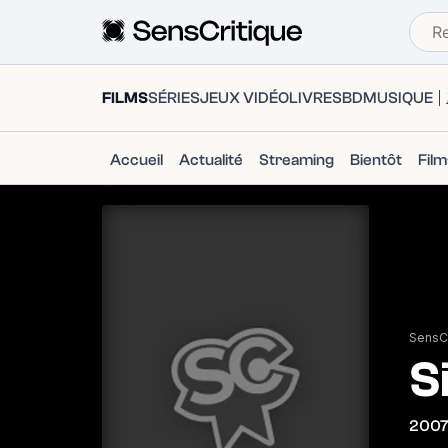
FILMS
SÉRIES
JEUX VIDÉO
LIVRES
BD
MUSIQUE
Accueil
Actualité
Streaming
Bientôt
Fil
SensCr
S
200