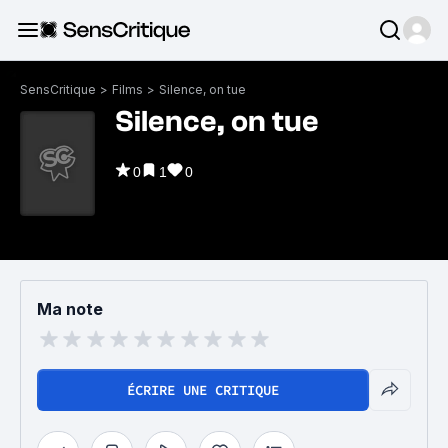
SensCritique
>
Films
>
Silence, on tue
Silence, on tue
0
1
0
Ma note
ÉCRIRE UNE CRITIQUE