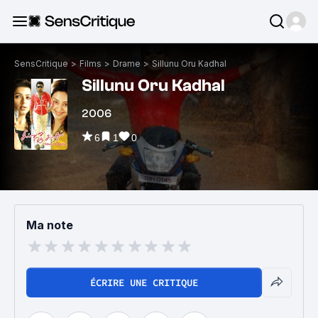
SensCritique
>
Films
>
Drame
>
Sillunu Oru Kadhal
Sillunu Oru Kadhal
2006
6
1
0
Ma note
ÉCRIRE UNE CRITIQUE