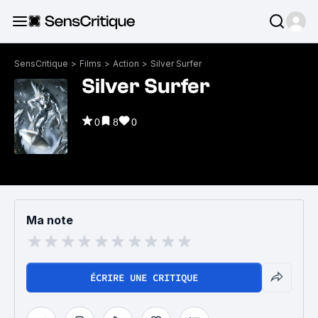
SensCritique
>
Films
>
Action
>
Silver Surfer
Silver Surfer
0
8
0
Ma note
ÉCRIRE UNE CRITIQUE