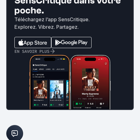
SensCritique dans votre
poche.
Téléchargez l’app SensCritique.
Explorez. Vibrez. Partagez.
EN SAVOIR PLUS