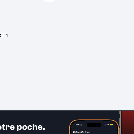
ST
1
otre poche.