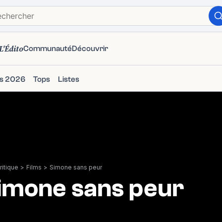
L'Édito
Communauté
Découvrir
ms 2026
Tops
Listes
itique
>
Films
>
Simone sans peur
imone sans peur