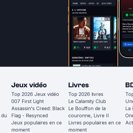
Jeux vidéo
Livres
B
Top 2026 Jeux vidéo
Top 2026 livres
To
007 First Light
Le Calamity Club
Une
Assassin's Creed: Black
Le Bouffon de la
La 
 du
Flag - Resynced
couronne, Livre II
One
Jeux populaires en ce
Livres populaires en ce
Act
moment
moment