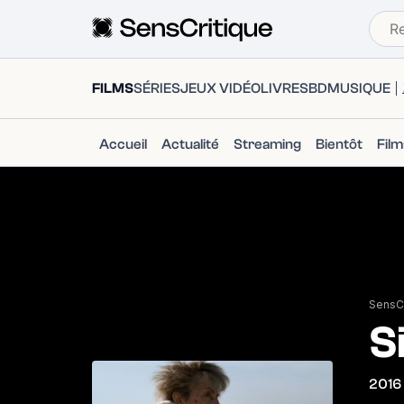
FILMS
SÉRIES
JEUX VIDÉO
LIVRES
BD
MUSIQUE
Accueil
Actualité
Streaming
Bientôt
Fil
SensCr
S
2016