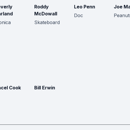
verly
Roddy
Leo Penn
Joe M
rland
McDowall
Doc
Peanut
nica
Skateboard
cel Cook
Bill Erwin