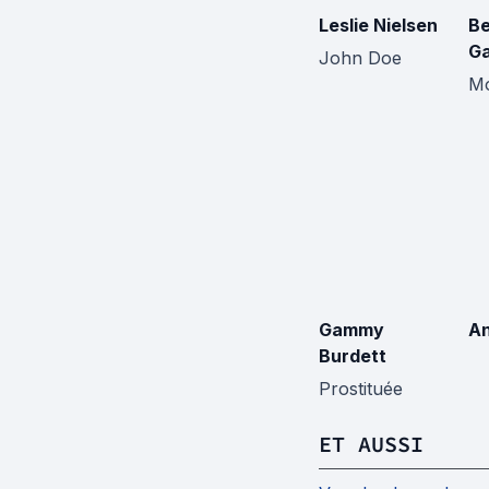
Leslie Nielsen
Be
Ga
John Doe
Mo
Gammy
An
Burdett
Prostituée
ET AUSSI