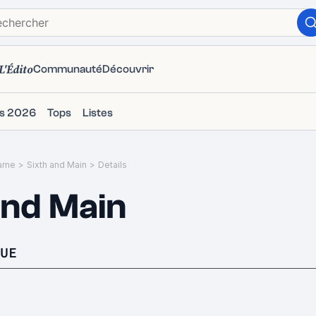
L'Édito
Communauté
Découvrir
ms 2026
Tops
Listes
ame
>
Sixth and Main
>
Details
and Main
UE