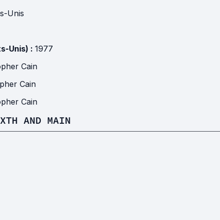
ts-Unis
ts-Unis) :
1977
opher Cain
opher Cain
opher Cain
XTH AND MAIN