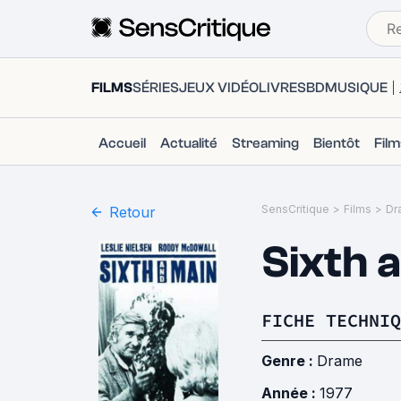
FILMS
SÉRIES
JEUX VIDÉO
LIVRES
BD
MUSIQUE
Accueil
Actualité
Streaming
Bientôt
Fil
SensCritique
>
Films
>
Dr
Retour
Sixth 
FICHE TECHNIQ
Genre :
Drame
Année :
1977