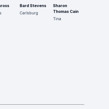
aross
Bard Stevens
Sharon
Thomas Cain
s
Carlsburg
Tina