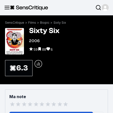
SensCritique
>
Films
>
Biopic
>
Sixty Six
Sixty Six
2006
59
88
6
6.3
Ma note