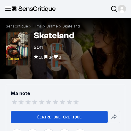
SensCritique
>
Films
>
Drame
>
Skateland
Skateland
2011
15
34
0
Ma note
ÉCRIRE UNE CRITIQUE